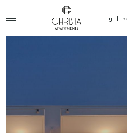
gr
en